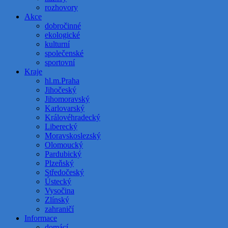
rozhovory
Akce
dobročinné
ekologické
kulturní
společenské
sportovní
Kraje
hl.m.Praha
Jihočeský
Jihomoravský
Karlovarský
Královéhradecký
Liberecký
Moravskoslezský
Olomoucký
Pardubický
Plzeňský
Středočeský
Ústecký
Vysočina
Zlínský
zahraničí
Informace
domácí