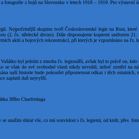
gie a fotografie z bojů na Slovensku v letech 1918 – 1919. Pro výstavn
egií. Nejpočetnější skupinu tvoří Československé legie na Rusi, které
u (2. čs. střelecké divize). Dále disponujeme kopiemi uniforem 21. Č
ních aktů a bojo­vých rekonstrukcí, při kterých je vzpomínáno na čs. le
 Vašátko byl jedním z mnoha čs. legionářů, avšak byl to právě on, kdo
ko se však do své svobodné vlasti nikdy nevrátil, neboť zemřel na n
ána naší historie bude pokoušet připomenout odkaz i těch ostatních,
e zaplatil daň nejvyšší.
tka Jiřího Charfreitaga
 se snažím sbírat vše, co má souvislost s čs. legiemi, od knih, přes fo