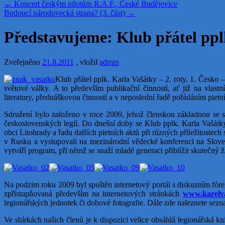
←
Koncert českým pilotům R.A.F., České Budějovice
Budoucí národovecká strana? (3. část)
→
Představujeme: Klub přátel ppl
Zveřejněno
21.8.2011
, vložil
admin
Klub přátel pplk. Karla Vašátky – 2. roty, 1. Česko 
světové války. A to především publikační činností, ať již na vlas
literatury, přednáškovou činností a v neposlední řadě pořádáním pietní
Sdružení bylo založeno v roce 2009, jehož členskou základnou se st
československých legií. Do dnešní doby se Klub pplk. Karla Vašátky
obci Litohrady a řadu dalších pietních aktů při různých příležitoste
v Rusku a vystupovali na mezinárodní vědecké konferenci na Sloven
vytváří program, při němž se snaží mladé generaci přiblížit skutečný 
Na podzim roku 2009 byl spuštěn internetový portál s diskuzním fórem
zpřístupňovaná především na internetových stránkách
www.karelva
legionářských jednotek či dobové fotografie. Dále zde naleznete sezna
Ve sbírkách našich členů je k dispozici velice obsáhlá legionářská k