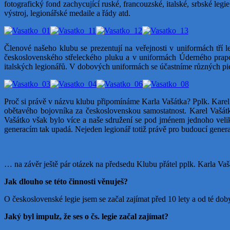
fotografický fond zachycující ruské, francouzské, italské, srbské le­
výstroj, legionářské medaile a řády atd.
Členové našeho klubu se prezentují na veřejnosti v uniformách tří l
československého střeleckého pluku a v uniformách Úderného prapor
italských legionářů. V dobových unifor­mách se účastníme různých piet
Proč si právě v názvu klubu připomínáme Karla Vašátka? Pplk. Karel
obětavého bojovníka za československou samo­statnost. Karel Vašát
Vašátko však bylo více a naše sdružení se pod jménem jednoho velik
generacím tak upadá. Nejeden legionář totiž právě pro budoucí generac
… na závěr ještě pár otázek na předsedu Klubu přátel pplk. Karla Vašá
Jak dlouho se této činnosti věnuješ?
O československé legie jsem se začal zajímat před 10 lety a od té doby
Jaký byl impulz, že ses o čs. legie začal zajímat?