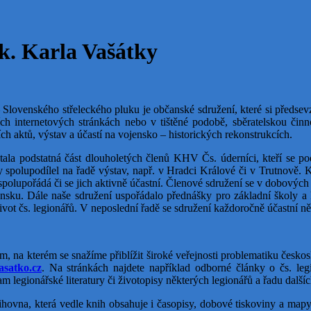
k. Karla Vašátky
– Slovenského střeleckého pluku je občanské sdružení, které si předse
tních internetových stránkách nebo v tištěné podobě, sběratelskou č
ch aktů, výstav a účastí na vojensko – historických rekonstrukcích.
ala podstatná část dlouholetých členů KHV Čs. úderníci, kteří se pod
 spolupodílel na řadě výstav, např. v Hradci Králové či v Trutnově. K
ch spolupořádá či se jich aktivně účastní. Členové sdružení se v dobov
sku. Dále naše sdružení uspořádalo přednášky pro základní školy a ka
život čs. legionářů. V neposlední řadě se sdružení každoročně účastní ně
, na kterém se snažíme přiblížit široké veřejnosti problematiku českosl
satko.cz
. Na stránkách najdete například odborné články o čs. legi
m legionářské literatury či životopisy některých legionářů a řadu dalšíc
nihovna, která vedle knih obsahuje i časopisy, dobové tiskoviny a mapy