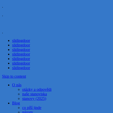
.
.
.
slidingdoor
slidingdoor
slidingdoor
slidingdoor
slidingdoor
slidingdoor
slidingdoor
Skip to content
O nás
otázky a odpovědi
naše stanoviska
stanovy (2025)
Blog
co píší jinde
názory