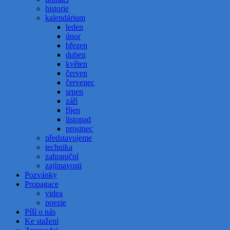
historie
kalendárium
leden
únor
březen
duben
květen
červen
červenec
srpen
září
říjen
listopad
prosinec
představujeme
technika
zahraniční
zajímavosti
Pozvánky
Propagace
videa
poezie
Píší o nás
Ke stažení