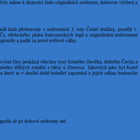
í účely máme k dispozici řadu originálních uniforem, dobovou výzbroj a
 náš klub představuje v uniformách 2. roty České družiny, později 1.
s. střeleckého pluku francouzských legií a originálními uniformami
gionáře a padlé za první světové války.
 svými činy prokázal všechny rysy čestného člověka, dobrého Čecha a
ásledky těžkých zranění z bitvy u Zborova. Takových jako byl Karel
 na které se v dnešní době bohužel zapomíná a jejich odkaz budoucím
tografie až po dobové uniformy atd.