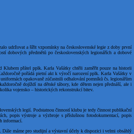
vzalo udržovat a šířit vzpomínky na československé legie z doby první
inností dobových předmětů po československých legionářích a dobové
 Klubem přátel pplk. Karla Vašátky chtěli zaměřit pouze na historii
aždoročně pořádá pietní akt k výročí narození pplk. Karla Vašátky v
ých uniformách opakovaně zúčastnili odhalování pomníků čs. legionářům
ždoročně dojíždí na dětské tábory, kde dětem nejen přednáší, ale i
kolika vojensko – historických rekonstrukcí bitev.
ovenských legií. Podstatnou činností klubu je tedy činnost publikační
ích, popis výstroje a výzbroje s příslušnou fotodokumentací, popis
h informací.
. Dále máme pro studijní a výstavní účely k dispozici i velmi obsáhlý