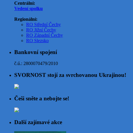
Centrální:
Vedení spolku
Regionální:
RO Střední Čechy
RO Jižní Čechy
RO Západní Čechy
RO Slezsko
Bankovní spojení
č.ú.: 2800070479/2010
SVORNOST stojí za svrchovanou Ukrajinou!
Češi sněte a nebojte se!
Další zajímavé akce